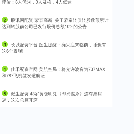
评价：3人优秀，3人及格，4人低迷
2
​股讯网配资 蒙泰高新: 关于蒙泰转债转股数额累计
达到转股前公司已发行股份总额10%的公告
3
​长城配资平台 医生提醒：痴呆症来临前，睡觉有
这6个表现!
4
​佳禾配资官网 美航空局：将允许波音为737MAX
和787飞机签发适航证
5
​派生配资 48岁黄晓明凭《即兴谋杀》连夺票房
冠，这次总算开窍