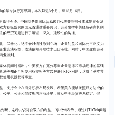
ok的禁令执行宽限期，本次延迟3个月，至12月16日。
德里举行会谈。中国商务部国际贸易谈判代表兼副部长李成钢在会谈
双方积极落实两国元首通话重要共识，充分发挥中美经贸磋商机制
方关注的经贸问题进行了坦诚、深入、建设性的沟通。
化、武器化，绝不会以牺牲原则立场、企业利益和国际公平正义为
企业合法权益，依法依规开展技术出口审批。同时，中国政府充分
商业谈判。
媒体提问时指出，中美双方在充分尊重企业意愿和市场规律的基础
、算法等知识产权使用权授权等方式解决TikTok问题，达成了基本共
产权使用权授权等事宜。
益，支持企业在海外积极布局发展。希望美方能够按照双方达成的
开放、公平、公正和非歧视的营商环境，推动中美经贸关系稳定、健
断，这种共识符合双方的利益。”李成钢表示，通过对TikTok问题