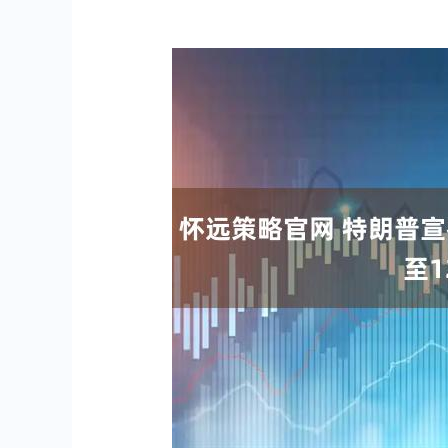
上证指数
3900.35
00
-0.01%
21.92
0.