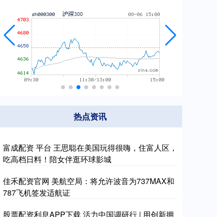
热点资讯
富成配资 平台 王思聪在美国玩得很嗨，住富人区，
吃高档日料！陪女伴逛环球影城
佳禾配资官网 美航空局：将允许波音为737MAX和
787飞机签发适航证
股票配资利息APP下载 活力中国调研行 | 用创新拥