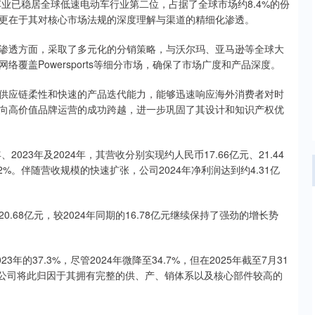
业已稳居全球低速电动车行业第二位，占据了全球市场约8.4%的份
更在于其对核心市场法规的深度理解与渠道的精细化渗透。
透方面，采取了多元化的分销策略，与沃尔玛、亚马逊等全球大
覆盖Powersports等细分市场，确保了市场广度和产品深度。
应链柔性和快速的产品迭代能力，能够迅速响应海外消费者对时
向高价值品牌运营的成功跨越，进一步巩固了其设计和知识产权优
23年及2024年，其营收分别实现约人民币17.66亿元、21.44
82%。伴随营收规模的快速扩张，公司2024年净利润达到约4.31亿
.68亿元，较2024年同期的16.78亿元继续保持了强劲的增长势
的37.3%，尽管2024年微降至34.7%，但在2025年截至7月31
，公司将此归因于其拥有完整的供、产、销体系以及核心部件较高的