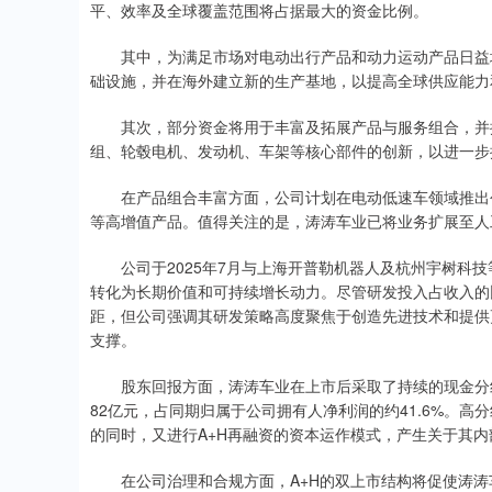
平、效率及全球覆盖范围将占据最大的资金比例。
其中，为满足市场对电动出行产品和动力运动产品日益增
础设施，并在海外建立新的生产基地，以提高全球供应能力
其次，部分资金将用于丰富及拓展产品与服务组合，并探
组、轮毂电机、发动机、车架等核心部件的创新，以进一步
在产品组合丰富方面，公司计划在电动低速车领域推出创新
等高增值产品。值得关注的是，涛涛车业已将业务扩展至人
公司于2025年7月与上海开普勒机器人及杭州宇树科技
转化为长期价值和可持续增长动力。尽管研发投入占收入的比
距，但公司强调其研发策略高度聚焦于创造先进技术和提供
支撑。
股东回报方面，涛涛车业在上市后采取了持续的现金分红政策
82亿元，占同期归属于公司拥有人净利润的约41.6%。
的同时，又进行A+H再融资的资本运作模式，产生关于其
在公司治理和合规方面，A+H的双上市结构将促使涛涛