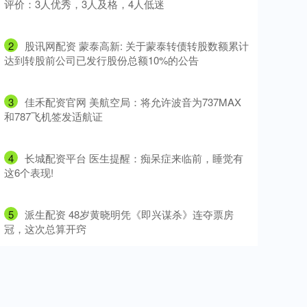
评价：3人优秀，3人及格，4人低迷
2
​股讯网配资 蒙泰高新: 关于蒙泰转债转股数额累计
达到转股前公司已发行股份总额10%的公告
3
​佳禾配资官网 美航空局：将允许波音为737MAX
和787飞机签发适航证
4
​长城配资平台 医生提醒：痴呆症来临前，睡觉有
这6个表现!
5
​派生配资 48岁黄晓明凭《即兴谋杀》连夺票房
冠，这次总算开窍