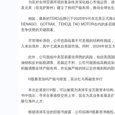
为应对全球贸易环境的复杂性并深化核心市场运营，涛涛
及北美（得克萨斯州）建立了协同产能布局，推动全球化生
例如，最新的TEKO品牌已于2025年9月在北美正式
DENAGO、GOTRAX、TEKO及 TAO MOTOR在
竞争优势的关键因素。
尽管增长强劲，公司也面临着不可忽视的结构性挑战，主
入来自境外，其中七成来自美国市场。同时，2024年前五大
此外，公司面临中美贸易紧张局势的风险，包括美国国际贸
倾销和反补贴税调查。若裁定不利，公司可能面临高额追加
积极调整全球产能布局，并实施严格的转让定价规则和内部
H股募资加码产能与研发，高分红与再融资并行
本次赴港发行H股，可以被视为涛涛车业完善资本结构、
书中指出，寻求在香港联交所上市，旨在为其业务发展及扩
吸引海外人才。
根据涛涛车业的招股书披露，公司拟将H股募资净额投入