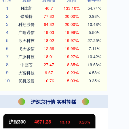
1
N津富
40.7
133.10%
54.74%
2
锴威特
77.82
20.00%
0.98%
3
科翔股份
64.32
20.00%
10.48%
4
广哈通信
19.03
19.99%
5.50%
5
欣天科技
18.02
19.97%
27.25%
6
飞天诚信
12.56
19.96%
7.11%
7
广脉科技
18.01
19.27%
10.42%
8
中巨芯
27.47
18.35%
19.63%
9
大富科技
9.67
16.23%
4.58%
10
优机股份
16.76
15.03%
9.35%
沪深京行情 实时轮播
北证50
1121.19
创
1.73
0.15%