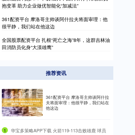
抱变革 助力企业做优智能化“加减法”
361配资平台 摩洛哥主帅谈阿什拉夫将面审理：他
很平静，我们站在他这边
全国股票配资平台 扎根“死亡之海”8年，这群吉林油
田消防员化身“大漠雄鹰”
推荐资讯
361配资平台 摩洛哥主帅谈阿什拉
夫将面审理：他很平静，我们站在
他这边
1
​华宝多策略APP下载 火箭119-113击败雄鹿 球员