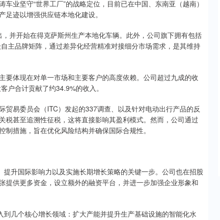
车业坚守“世界工厂”的战略定位，目前已在中国、东南亚（越南）
产足迹以增强供应链本地化建设。
推出，并开始在得克萨斯州生产本地化车辆。此外，公司旗下拥有包括
内的多层级自主品牌矩阵，通过差异化经营精准对接细分市场需求，是其维持
要体现在对单一市场和主要客户的高度依赖。公司超过九成的收
客户合计贡献了约34.9%的收入。
易委员会（ITC）发起的337调查、以及针对电动出行产品的反
关税甚至追溯性征税，这将直接影响其盈利模式。然而，公司通过
控制措施，旨在优化风险结构并确保国际合规性。
提升国际影响力以及实施长期增长策略的关键一步。公司也在招股
张提供更多资金，设立额外的融资平台，并进一步加强企业形象和
到几个核心增长领域：扩大产能并提升生产基础设施的智能化水