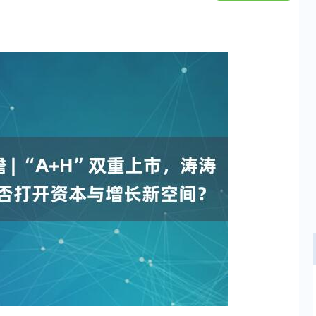
沪深300
4671.28
57%
13.13
0.28%