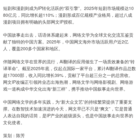
短剧和漫剧则成为IP转化活跃的“双引擎”。2025年短剧市场规模达10
80亿元，同比增长超110%；漫剧形成百亿规模产业格局，超过八成
漫剧项目拥有明确的头部网文IP授权。
中国故事走出去，话语体系建起来，网络文学为全球文化交流互鉴贡
献了独特的中国方案。2025年，中国网文海外市场活跃用户近2亿
人，覆盖200多个国家和地区。
伴随网络文学在世界的流行，AI翻译的应用催生了一场质效兼备的“转
译革命”。截至2025年底，仅起点国际一家平台，累计AI翻译作品总数
超17000部，收入同比增长39%，贡献了平台超三分之一的总营收。
网文IP改编正引领跨业态出海热潮，网络文学与网络影视剧、网络游
戏一道构成中华文化出海“新三样”，携手推动中国叙事走向世界。
中国网络文学的多年实践，为“新大众文艺”的持续繁荣提供了重要支
撑。在数智技术加速演进的今天，网文早已不只是“爽文”，它是普通
人表达自我的话筒，是IP产业的超级源头，也是中国故事走向世界的
文化使者。
策划：陈芳