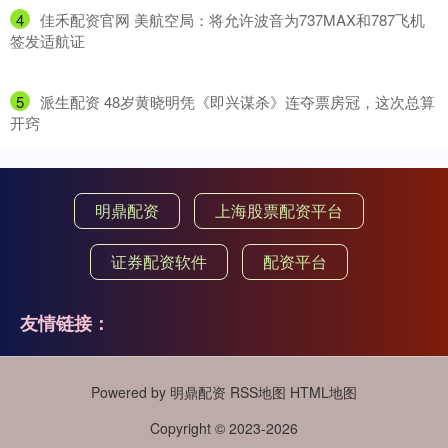
4
​佳禾配资官网 美航空局：将允许波音为737MAX和787飞机
签发适航证
5
​派生配资 48岁黄晓明凭《即兴谋杀》连夺票房冠，这次总算
开窍
明鼎配资
上海股票配资平台
证券配资软件
配资平台
友情链接：
Powered by
明鼎配资
RSS地图
HTML地图
Copyright
© 2023-2026