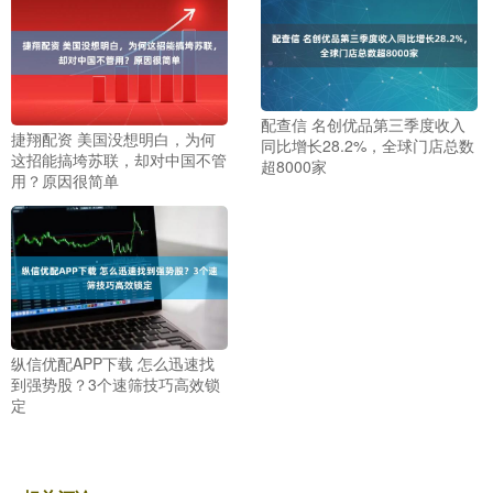
配查信 名创优品第三季度收入
捷翔配资 美国没想明白，为何
同比增长28.2%，全球门店总数
这招能搞垮苏联，却对中国不管
超8000家
用？原因很简单
纵信优配APP下载 怎么迅速找
到强势股？3个速筛技巧高效锁
定