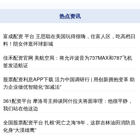
热点资讯
富成配资 平台 王思聪在美国玩得很嗨，住富人区，吃高档日
料！陪女伴逛环球影城
佳禾配资官网 美航空局：将允许波音为737MAX和787飞机
签发适航证
股票配资利息APP下载 活力中国调研行 | 用创新拥抱变革 助
力企业做优智能化“加减法”
361配资平台 摩洛哥主帅谈阿什拉夫将面审理：他很平静，
我们站在他这边
全国股票配资平台 扎根“死亡之海”8年，这群吉林油田消防员
化身“大漠雄鹰”