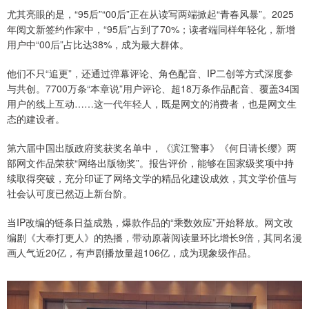
尤其亮眼的是，“95后”“00后”正在从读写两端掀起“青春风暴”。2025
年阅文新签约作家中，“95后”占到了70%；读者端同样年轻化，新增
用户中“00后”占比达38%，成为最大群体。
他们不只“追更”，还通过弹幕评论、角色配音、IP二创等方式深度参
与共创。7700万条“本章说”用户评论、超18万条作品配音、覆盖34国
用户的线上互动……这一代年轻人，既是网文的消费者，也是网文生
态的建设者。
第六届中国出版政府奖获奖名单中，《滨江警事》《何日请长缨》两
部网文作品荣获“网络出版物奖”。报告评价，能够在国家级奖项中持
续取得突破，充分印证了网络文学的精品化建设成效，其文学价值与
社会认可度已然迈上新台阶。
当IP改编的链条日益成熟，爆款作品的“乘数效应”开始释放。网文改
编剧《大奉打更人》的热播，带动原著阅读量环比增长9倍，其同名漫
画人气近20亿，有声剧播放量超106亿，成为现象级作品。