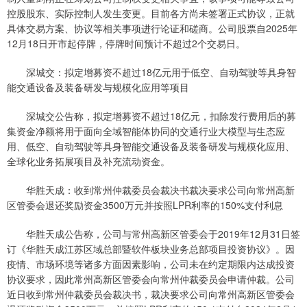
控股股东、实际控制人发生变更。目前各方尚未签署正式协议，正就
具体交易方案、协议等相关事项进行论证和磋商。公司股票自2025年
12月18日开市起停牌，停牌时间预计不超过2个交易日。
深城交：拟定增募资不超过18亿元用于低空、自动驾驶等具身智
能交通设备及装备研发与规模化应用等项目
深城交公告称，拟定增募资不超过18亿元，扣除发行费用后的募
集资金净额将用于面向全域智能体协同的交通行业大模型与生态应
用、低空、自动驾驶等具身智能交通设备及装备研发与规模化应用、
全球化业务拓展项目及补充流动资金。
华胜天成：收到常州仲裁委员会裁决书裁决要求公司向常州高新
区管委会退还奖励资金3500万元并按照LPR利率的150%支付利息
华胜天成公告称，公司与常州高新区管委会于2019年12月31日签
订《华胜天成江苏区域总部暨软件板块业务总部项目投资协议》。因
疫情、市场环境等诸多方面因素影响，公司未在约定期限内达成投资
协议要求，因此常州高新区管委会向常州仲裁委员会申请仲裁。公司
近日收到常州仲裁委员会裁决书，裁决要求公司向常州高新区管委会