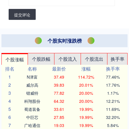
提交评论
个股实时涨跌榜
个股跌幅
个股流入
个股流出
换手率
个股涨幅
排名
名称
最新价
涨幅
换手率
1
N津富
37.49
114.72%
77.46%
2
威尔高
39.83
20.01%
17.76%
3
锴威特
77.82
20.00%
1.17%
4
科翔股份
64.32
20.00%
12.21%
5
蜀道装备
33.61
19.99%
11.69%
6
中巨芯
27.85
19.99%
32.20%
7
广哈通信
19.03
19.99%
5.84%