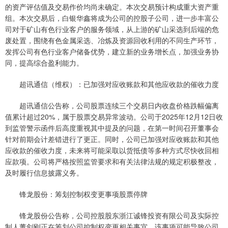
的资产评估值及交易作价均尚未确定。本次交易预计构成重大资产重
组。本次交易后，白银华鑫将成为公司的控股子公司，进一步丰富公
司对于矿山有色行业客户的服务领域，从上游的矿山采选到后端的危
废处置，围绕有色金属采选、冶炼及资源回收利用的不同生产环节，
发挥公司有色行业客户储备优势，建立新的业务增长点，加强业务协
同，提高综合盈利能力。
超讯通信（维权）：已加强对应收账款和其他应收款的催收力度
超讯通信公告称，公司股票连续三个交易日内收盘价格跌幅偏离
值累计超过20%，属于股票交易异常波动。公司于2025年12月12日收
到监管警示函件后高度重视其中提及的问题，在第一时间召开董事会
针对前期会计差错进行了更正。同时，公司已加强对应收账款和其他
应收款的催收力度，未来将可能采取以货抵债等多种方式尽快收回相
应款项。公司将严格按照监管要求和有关法律法规的规定积极整改，
及时履行信息披露义务。
锋龙股份：筹划控制权变更事项股票停牌
锋龙股份公告称，公司控股股东浙江诚锋投资有限公司及实际控
制人董剑刚正在筹划公司控制权变更相关事宜，该事项可能导致公司