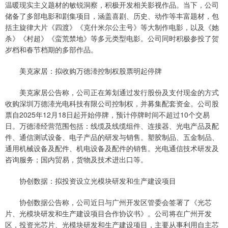
温暖现实主义题材的敏锐洞察，积极开发相关影视作品。当下，公司
储备了多部电影和剧集项目，涵盖喜剧、历史、动作等丰富题材，包
括主旋律大片《四渡》《克什米尔公主号》等大制作电影，以及《她
杀》《村超》《蛮荒禁地》等多元类型电影。公司同时积极参投了贺
岁档和春节档期的多部作品。
美克家居：拟收购万德溙控制权股票明起停牌
美克家居公告称，公司正在筹划通过发行股份及支付现金的方式
收购深圳万德溙光电科技有限公司控制权，并募集配套资金。公司股
票自2025年12月18日起开始停牌，预计停牌时间不超过10个交易
日。万德溙经营范围包括：线缆及线缆组件、连接器、光电产品及配
件、通信测试设备、电子产品的研发与销售。塑胶制品、五金制品、
通用机械设备及配件、机电设备及配件的销售。光电通信技术研发及
咨询服务；国内贸易，货物及技术进出口等。
协创数据：拟投资设立光模块研发和生产建设项目
协创数据公告称，公司近日与广州开发区管委会签署了《光芯
片、光模块研发和生产建设项目合作协议书》。公司将在广州开发
区，投资光芯片、光模块研发和生产建设项目，主要从事利用自主芯