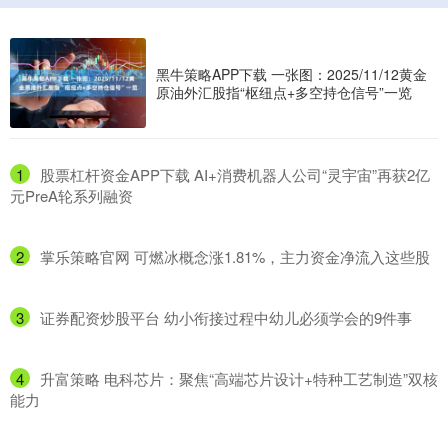
黑牛策略APP下载 一张图：2025/11/12黄金
原油外汇股指“枢纽点+多空持仓信号”一览
1
​股票杠杆资金APP下载 AI+消费机器人公司“灵宇宙”再获2亿
元PreA轮系列融资
2
​掌乐策略官网 可燃冰概念涨1.81%，主力资金净流入这些股
3
​证券配资炒股平台 幼小衔接过程中幼儿必须学会的9件事
4
​升富策略 电科芯片：聚焦“高端芯片设计+特种工艺制造”双核
能力