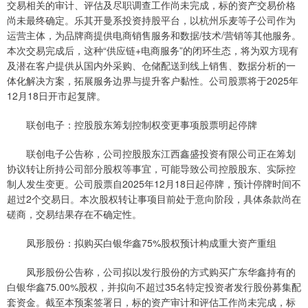
交易相关的审计、评估及尽职调查工作尚未完成，标的资产交易价格
尚未最终确定。乐其开曼系投资持股平台，以杭州乐麦等子公司作为
运营主体，为品牌商提供电商销售服务和数据/技术/营销等其他服务。
本次交易完成后，这种“供应链+电商服务”的闭环生态，将为双方现有
及潜在客户提供从国内外采购、仓储配送到线上销售、数据分析的一
体化解决方案，拓展服务边界与提升客户黏性。公司股票将于2025年
12月18日开市起复牌。
联创电子：控股股东筹划控制权变更事项股票明起停牌
联创电子公告称，公司控股股东江西鑫盛投资有限公司正在筹划
协议转让所持公司部分股权等事宜，可能导致公司控股股东、实际控
制人发生变更。公司股票自2025年12月18日起停牌，预计停牌时间不
超过2个交易日。本次股权转让事项目前处于意向阶段，具体条款尚在
磋商，交易结果存在不确定性。
凤形股份：拟购买白银华鑫75%股权预计构成重大资产重组
凤形股份公告称，公司拟以发行股份的方式购买广东华鑫持有的
白银华鑫75.00%股权，并拟向不超过35名特定投资者发行股份募集配
套资金。截至本预案签署日，标的资产审计和评估工作尚未完成，标