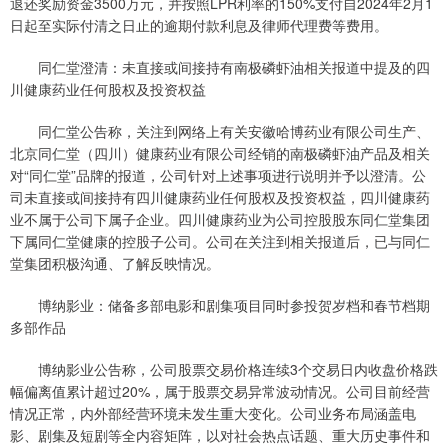
退还奖励资金3500万元，并按照LPR利率的150%支付自2024年2月1
日起至实际付清之日止的逾期付款利息及律师代理费等费用。
同仁堂澄清：未直接或间接持有南极磷虾油相关报道中提及的四
川健康药业任何股权及投资权益
同仁堂公告称，关注到网络上有关安徽哈博药业有限公司生产、
北京同仁堂（四川）健康药业有限公司经销的南极磷虾油产品及相关
对“同仁堂”品牌的报道，公司针对上述事项进行说明并予以澄清。公
司未直接或间接持有四川健康药业任何股权及投资权益，四川健康药
业不属于公司下属子企业。四川健康药业为公司控股股东同仁堂集团
下属同仁堂健康的控股子公司。公司在关注到相关报道后，已与同仁
堂集团积极沟通、了解反映情况。
博纳影业：储备多部电影和剧集项目同时参投贺岁档和春节档期
多部作品
博纳影业公告称，公司股票交易价格连续3个交易日内收盘价格跌
幅偏离值累计超过20%，属于股票交易异常波动情况。公司目前经营
情况正常，内外部经营环境未发生重大变化。公司业务布局涵盖电
影、剧集及短剧等全内容矩阵，以对社会热点话题、重大历史事件和