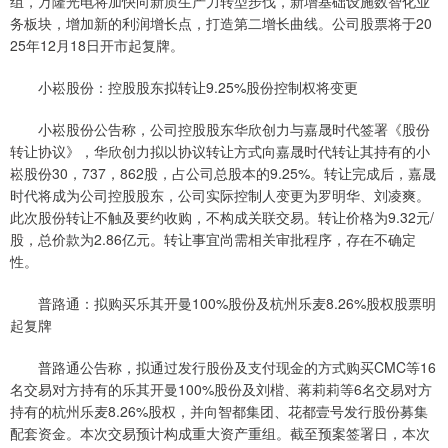
组，万隆光电将加快向新质生产力转型步伐，新增基础设施数智化业
务板块，增加新的利润增长点，打造第二增长曲线。公司股票将于20
25年12月18日开市起复牌。
小崧股份：控股股东拟转让9.25%股份控制权将变更
小崧股份公告称，公司控股股东华欣创力与嘉晟时代签署《股份
转让协议》，华欣创力拟以协议转让方式向嘉晟时代转让其持有的小
崧股份30，737，862股，占公司总股本的9.25%。转让完成后，嘉晟
时代将成为公司控股股东，公司实际控制人变更为罗明华、刘凌爽。
此次股份转让不触及要约收购，不构成关联交易。转让价格为9.32元/
股，总价款为2.86亿元。转让事宜尚需相关审批程序，存在不确定
性。
普路通：拟购买乐其开曼100%股份及杭州乐麦8.26%股权股票明
起复牌
普路通公告称，拟通过发行股份及支付现金的方式购买CMC等16
名交易对方持有的乐其开曼100%股份及刘楷、蒋莉莉等6名交易对方
持有的杭州乐麦8.26%股权，并向智都集团、花都壹号发行股份募集
配套资金。本次交易预计构成重大资产重组。截至预案签署日，本次