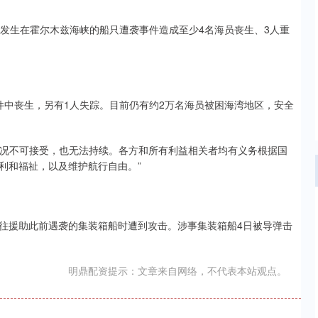
天发生在霍尔木兹海峡的船只遭袭事件造成至少4名海员丧生、3人重
件中丧生，另有1人失踪。目前仍有约2万名海员被困海湾地区，安全
情况不可接受，也无法持续。各方和所有利益相关者均有义务根据国
利和福祉，以及维护航行自由。”
往援助此前遇袭的集装箱船时遭到攻击。涉事集装箱船4日被导弹击
明鼎配资提示：文章来自网络，不代表本站观点。