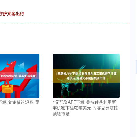
坚守护乘客出行
下载 文旅缤纷迎客 暖
1元配资APP下载 美特种兵利用军
事机密下注狂赚美元 内幕交易震惊
预测市场