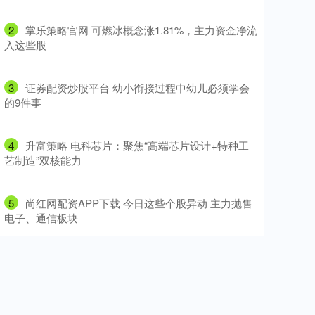
2
​掌乐策略官网 可燃冰概念涨1.81%，主力资金净流
入这些股
3
​证券配资炒股平台 幼小衔接过程中幼儿必须学会
的9件事
4
​升富策略 电科芯片：聚焦“高端芯片设计+特种工
艺制造”双核能力
5
​尚红网配资APP下载 今日这些个股异动 主力抛售
电子、通信板块