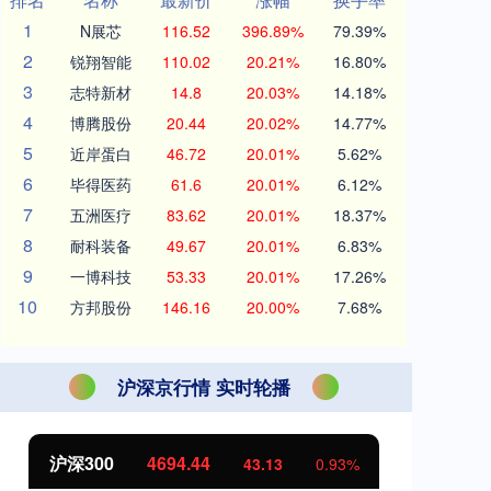
1
N展芯
116.52
396.89%
79.39%
2
锐翔智能
110.02
20.21%
16.80%
3
志特新材
14.8
20.03%
14.18%
4
博腾股份
20.44
20.02%
14.77%
5
近岸蛋白
46.72
20.01%
5.62%
6
毕得医药
61.6
20.01%
6.12%
7
五洲医疗
83.62
20.01%
18.37%
8
耐科装备
49.67
20.01%
6.83%
9
一博科技
53.33
20.01%
17.26%
10
方邦股份
146.16
20.00%
7.68%
沪深京行情 实时轮播
北证50
1134.24
创
11.37
1.01%