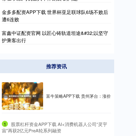
金多多配资APP下载 世界杯亚足联球队6场不败后
遭6连败
富鑫中证配资官网 以匠心铸轨道坦途&#32;以坚守
护乘客出行
推荐资讯
富牛策略APP下载 贵州茅台：涨价
1
​股票杠杆资金APP下载 AI+消费机器人公司“灵宇
宙”再获2亿元PreA轮系列融资