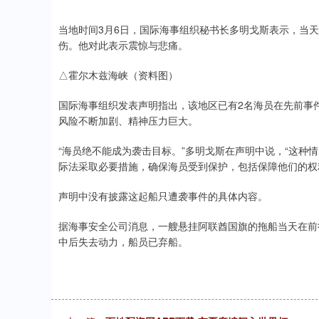
当地时间3月6日，国际海事组织秘书长多明戈斯表示，当
伤。他对此表示震惊与悲痛。
△霍尔木兹海峡（资料图）
国际海事组织发表声明指出，该地区已有2名海员在先前事
风险不断加剧、精神压力巨大。
“海员绝不能成为袭击目标。”多明戈斯在声明中说，“这种
际法采取必要措施，确保海员受到保护，包括保障他们的权
声明中没有披露这起船只遭袭事件的具体内容。
据海事安全公司消息，一艘悬挂阿联酋国旗的拖船当天在前
中后失去动力，船员已弃船。