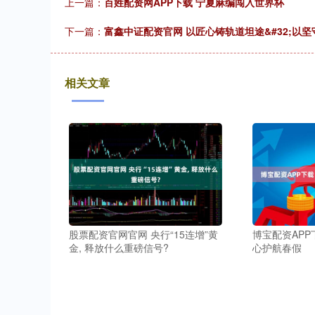
上一篇：
百姓配资网APP下载 宁夏麻编闯入世界杯
下一篇：
富鑫中证配资官网 以匠心铸轨道坦途&#32;以
相关文章
股票配资官网官网 央行“15连增”黄
博宝配资APP
金, 释放什么重磅信号?
心护航春假