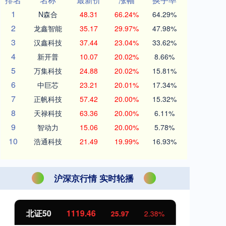
1
N森合
48.31
66.24%
64.29%
2
龙鑫智能
35.17
29.97%
47.98%
3
汉鑫科技
37.44
23.04%
33.62%
4
新开普
10.07
20.02%
8.66%
5
万集科技
24.88
20.02%
15.81%
6
中巨芯
23.21
20.01%
17.34%
7
正帆科技
57.42
20.00%
15.32%
8
天禄科技
63.36
20.00%
6.11%
9
智动力
15.06
20.00%
5.78%
10
浩通科技
21.49
19.99%
16.93%
沪深京行情 实时轮播
北证50
1119.46
创
25.97
2.38%