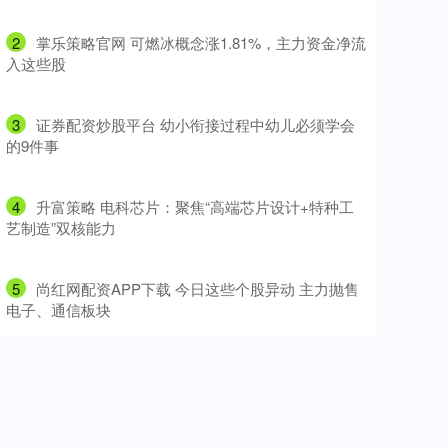
2
​掌乐策略官网 可燃冰概念涨1.81%，主力资金净流
入这些股
3
​证券配资炒股平台 幼小衔接过程中幼儿必须学会
的9件事
4
​升富策略 电科芯片：聚焦“高端芯片设计+特种工
艺制造”双核能力
5
​尚红网配资APP下载 今日这些个股异动 主力抛售
电子、通信板块