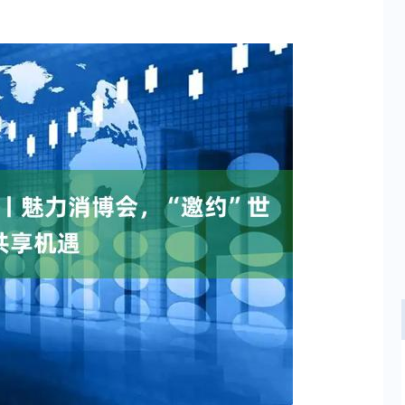
沪深300
4658.15
.86%
57.22
1.24%