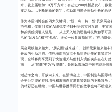
米，较上届增加1.3万平方米；有超过200件新品发布，数
接活动……不断刷新的数字，勾勒出消博会蓬勃生长的昂扬
作为本届消博会的四大关键词，“新、奇、特、酷”贯穿展
艳亮相，仅重49克的AI眼镜支持89种语言实时互译，主
和苏绣丝绸引人驻足……从上天入地的硬核科技到触手可及
活的“始发站”和“打卡地”。正如一位参展商所言：“在消博
展会规模越来越大、“朋友圈”越来越广、创新元素越来越
开放的生动注脚。依托海南自贸港全岛封关运作的政策红利
现，全球客商享受到了快速通关与便利入境的实实在在好处
南——从“展商”变为“投资商”，是国际市场对中国营商环
潮起海之南，开放向未来。在消博会上，中国制造与国际精
会平台功能的持续增强和海南自贸港政策效应的不断释放，
的精彩还在继续，中国与世界携手同行的故事也将不断迎来