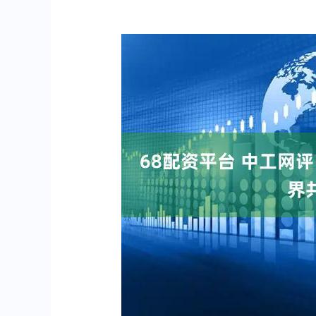
深证成指
14144.20
.15
1.47%
258.49
1