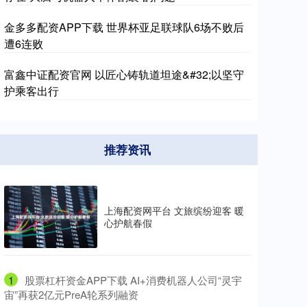
金多多配资APP下载 世界杯亚足联球队6场不败后
遭6连败
富鑫中证配资官网 以匠心铸轨道坦途&#32;以坚守
护乘客出行
推荐资讯
上海配资网平台 文旅缤纷迎客 暖
心护航春假
1
​股票杠杆资金APP下载 AI+消费机器人公司“灵宇
宙”再获2亿元PreA轮系列融资