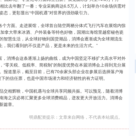
量相比去年翻了一番；专业采购商达6.5万人，计划举办10余场供需对
姿态，更彰显出“中国机遇”对世界的强劲吸引力。
会各个方面。走进展馆，全球首台陆空两栖分体式飞行汽车在展馆内惊
宾国加拿大带来冰酒、户外装备等特色好物，国潮出海馆里越窑秘色瓷
的智慧生活，从全球好物到国货潮品，消博会逐渐成为全球潮流生
会上，我们看到的不仅是产品，更是未来的生活方式。”
丰富，消博会这条逐渐上扬的曲线，成为中国坚定不移扩大高水平对外
，“零关税、低税率、简税制”的制度优势在本届消博会上得到充分展
。报道显示，截至目前，已有70余家头部企业在参展后选择落户海
境投下的信任票，也是中国市场潜力和经济韧性的有力证明。
品交相辉映，中国机遇与全球共享同频共振。可以预见，随着消博
南海之滨必将汇聚更多全球消费精品，迸发更大开放活力。消博会
新篇章。
明鼎配资提示：文章来自网络，不代表本站观点。