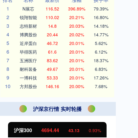
1
N展芯
116.52
396.89%
79.39%
2
锐翔智能
110.02
20.21%
16.80%
3
志特新材
14.8
20.03%
14.18%
4
博腾股份
20.44
20.02%
14.77%
5
近岸蛋白
46.72
20.01%
5.62%
6
毕得医药
61.6
20.01%
6.12%
7
五洲医疗
83.62
20.01%
18.37%
8
耐科装备
49.67
20.01%
6.83%
9
一博科技
53.33
20.01%
17.26%
10
方邦股份
146.16
20.00%
7.68%
沪深京行情 实时轮播
北证50
1134.24
创
11.37
1.01%