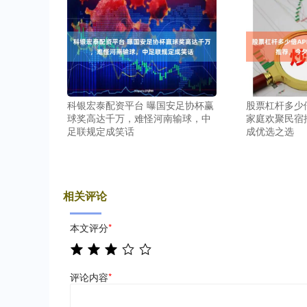
科银宏泰配资平台 曝国安足协杯赢
股票杠杆多少倍
球奖高达千万，难怪河南输球，中
家庭欢聚民宿
足联规定成笑话
成优选之选
相关评论
本文评分
*
评论内容
*