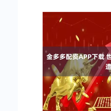
深证成指
14311.01
.68
1.02%
200.89
1