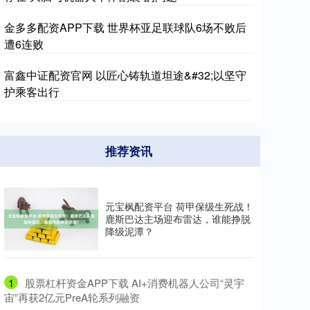
金多多配资APP下载 世界杯亚足联球队6场不败后
遭6连败
富鑫中证配资官网 以匠心铸轨道坦途&#32;以坚守
护乘客出行
推荐资讯
元宝枫配资平台 荷甲保级生死战！
鹿斯巴达主场迎布雷达，谁能挣脱
降级泥潭？
1
​股票杠杆资金APP下载 AI+消费机器人公司“灵宇
宙”再获2亿元PreA轮系列融资