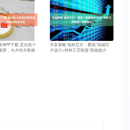
APP下载 宜兴前十
升富策略 电科芯片：聚焦“高端芯
推荐，今夕何夕客栈
片设计+特种工艺制造”双核能力