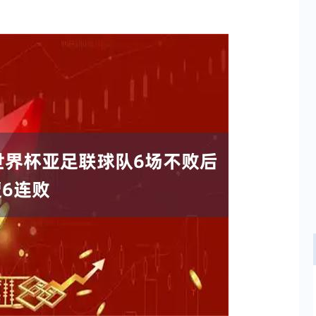
沪深300
4694.44
.42%
43.13
0.93%