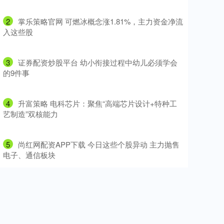
2
​掌乐策略官网 可燃冰概念涨1.81%，主力资金净流
入这些股
3
​证券配资炒股平台 幼小衔接过程中幼儿必须学会
的9件事
4
​升富策略 电科芯片：聚焦“高端芯片设计+特种工
艺制造”双核能力
5
​尚红网配资APP下载 今日这些个股异动 主力抛售
电子、通信板块