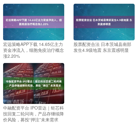
宏远策略APP下载 14.65亿主力
股票配资合法 日本茨城县南部
资金净流入，细胞免疫治疗概念
发生4.9级地震 东京震感明显
涨2.20%
中融配资平台 IPO雷达｜钜芯科
技回复二轮问询，产品存继续降
价风险，募投“押注”未来需求