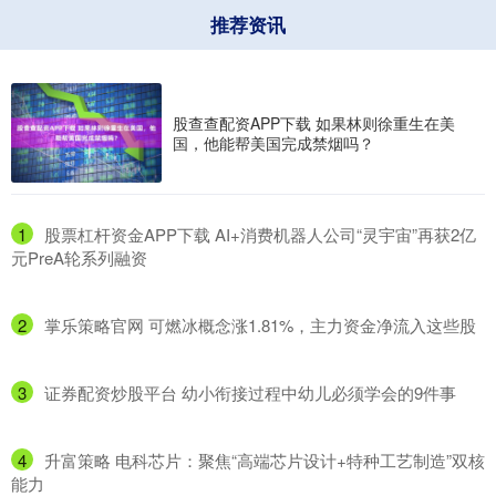
推荐资讯
股查查配资APP下载 如果林则徐重生在美
国，他能帮美国完成禁烟吗？
1
​股票杠杆资金APP下载 AI+消费机器人公司“灵宇宙”再获2亿
元PreA轮系列融资
2
​掌乐策略官网 可燃冰概念涨1.81%，主力资金净流入这些股
3
​证券配资炒股平台 幼小衔接过程中幼儿必须学会的9件事
4
​升富策略 电科芯片：聚焦“高端芯片设计+特种工艺制造”双核
能力