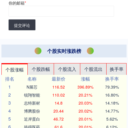
你的邮箱
*
提交评论
个股实时涨跌榜
个股跌幅
个股流入
个股流出
换手率
个股涨幅
排名
名称
最新价
涨幅
换手率
1
N展芯
116.52
396.89%
79.39%
2
锐翔智能
110.02
20.21%
16.80%
3
志特新材
14.8
20.03%
14.18%
4
博腾股份
20.44
20.02%
14.77%
5
近岸蛋白
46.72
20.01%
5.62%
6
毕得医药
61.6
20.01%
6.12%