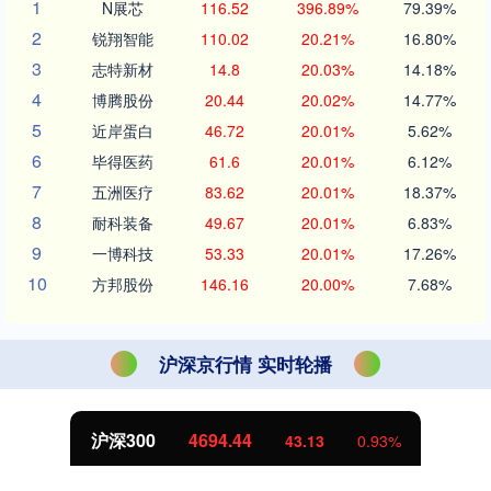
1
N展芯
116.52
396.89%
79.39%
2
锐翔智能
110.02
20.21%
16.80%
3
志特新材
14.8
20.03%
14.18%
4
博腾股份
20.44
20.02%
14.77%
5
近岸蛋白
46.72
20.01%
5.62%
6
毕得医药
61.6
20.01%
6.12%
7
五洲医疗
83.62
20.01%
18.37%
8
耐科装备
49.67
20.01%
6.83%
9
一博科技
53.33
20.01%
17.26%
10
方邦股份
146.16
20.00%
7.68%
沪深京行情 实时轮播
沪深300
4694.44
43.13
0.93%