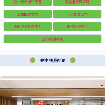
鼎牛配资APP下载
必赢盘配资官网
金顶配资官网
北京配资公司
全国股票配资平台
誉信配资平台
全部话题标签
关注 明鼎配资