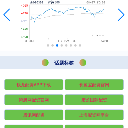
话题标签
钱龙配资APP下载
长盈宝配资官网
鸿腾网配资官网
宏盈国际配资
股讯网配资
上海配资网平台