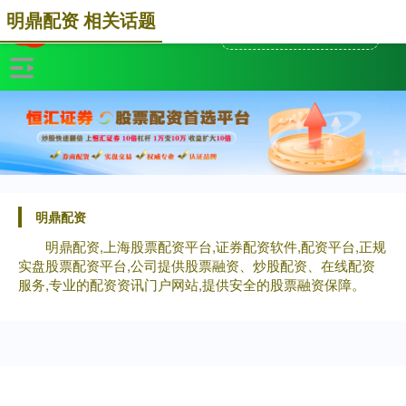
明鼎配资 相关话题
明鼎配资
明鼎配资,上海股票配资平台,证券配资软件,配资平台,正规
实盘股票配资平台,公司提供股票融资、炒股配资、在线配资
服务,专业的配资资讯门户网站,提供安全的股票融资保障。