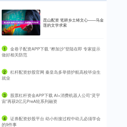
昆山配资 笔耕乡土铸文心——马金
莲的文学求索
1
​金巷子配资APP下载 “桦加沙”登陆在即 专家提示
做好相关防范
2
​杠杆配资炒股官网 秦皇岛多举措护航高校毕业生
就业
3
​股票杠杆资金APP下载 AI+消费机器人公司“灵宇
宙”再获2亿元PreA轮系列融资
4
​证券配资炒股平台 幼小衔接过程中幼儿必须学会
的9件事