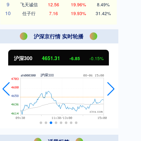
9
飞天诚信
12.56
19.96%
8.49%
10
任子行
7.16
19.93%
31.42%
沪深京行情 实时轮播
沪深300
4651.31
北
-6.85
-0.15%