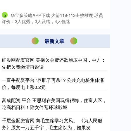
5
​华宝多策略APP下载 火箭119-113击败雄鹿 球员
评价：3人优秀，3人及格，4人低迷
最新文章
红股网配资官网 美拖欠会费还欲施压中国，中方：
先把欠费缴清再说话
一直牛配资平台 “养肥了再杀”？公共充电桩集体涨
价，每度电上涨0.2元
富成配资 平台 王思聪在美国玩得很嗨，住富人区，
吃高档日料！陪女伴逛环球影城
千层金配资官网 向毛主席学习文风。 《为人民服
务》原文一万五千字，毛主席以为，如果发