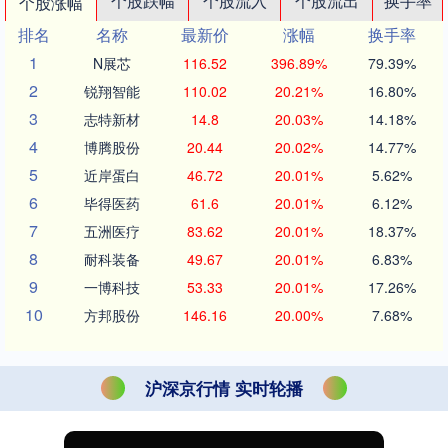
个股跌幅
个股流入
个股流出
换手率
个股涨幅
排名
名称
最新价
涨幅
换手率
1
N展芯
116.52
396.89%
79.39%
2
锐翔智能
110.02
20.21%
16.80%
3
志特新材
14.8
20.03%
14.18%
4
博腾股份
20.44
20.02%
14.77%
5
近岸蛋白
46.72
20.01%
5.62%
6
毕得医药
61.6
20.01%
6.12%
7
五洲医疗
83.62
20.01%
18.37%
8
耐科装备
49.67
20.01%
6.83%
9
一博科技
53.33
20.01%
17.26%
10
方邦股份
146.16
20.00%
7.68%
沪深京行情 实时轮播