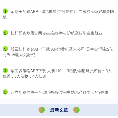
1
​金巷子配资APP下载 “桦加沙”登陆在即 专家提示做好相关防
范
2
​杠杆配资炒股官网 秦皇岛多举措护航高校毕业生就业
3
​股票杠杆资金APP下载 AI+消费机器人公司“灵宇宙”再获2亿
元PreA轮系列融资
4
​华宝多策略APP下载 火箭119-113击败雄鹿 球员评价：3人
优秀，3人及格，4人低迷
5
​证券配资炒股平台 幼小衔接过程中幼儿必须学会的9件事
最新文章