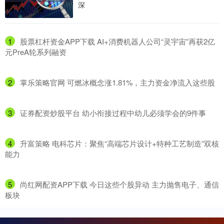
深
1
​股票杠杆资金APP下载 AI+消费机器人公司“灵宇宙”再获2亿
元PreA轮系列融资
2
​掌乐策略官网 可燃冰概念涨1.81%，主力资金净流入这些股
3
​证券配资炒股平台 幼小衔接过程中幼儿必须学会的9件事
4
​升富策略 电科芯片：聚焦“高端芯片设计+特种工艺制造”双核
能力
5
​尚红网配资APP下载 今日这些个股异动 主力抛售电子、通信
板块