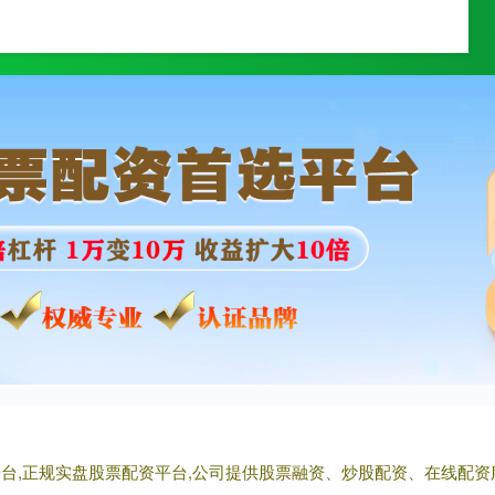
明鼎配资
上海股票配资平台
证券配资软件
平台,正规实盘股票配资平台,公司提供股票融资、炒股配资、在线配资