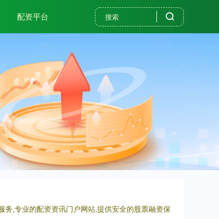
配资平台
服务,专业的配资资讯门户网站,提供安全的股票融资保