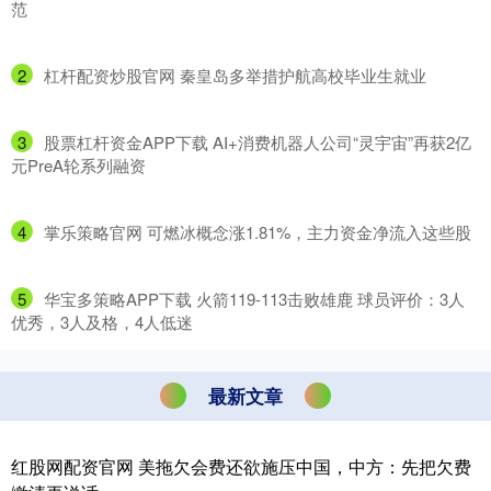
范
2
​杠杆配资炒股官网 秦皇岛多举措护航高校毕业生就业
3
​股票杠杆资金APP下载 AI+消费机器人公司“灵宇宙”再获2亿
元PreA轮系列融资
4
​掌乐策略官网 可燃冰概念涨1.81%，主力资金净流入这些股
5
​华宝多策略APP下载 火箭119-113击败雄鹿 球员评价：3人
优秀，3人及格，4人低迷
最新文章
红股网配资官网 美拖欠会费还欲施压中国，中方：先把欠费