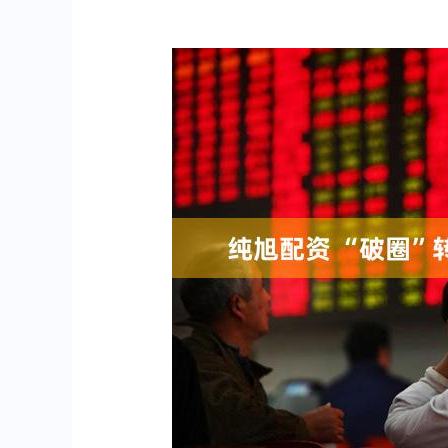
深证成指
14295.08
.16
0.49%
184.96
1