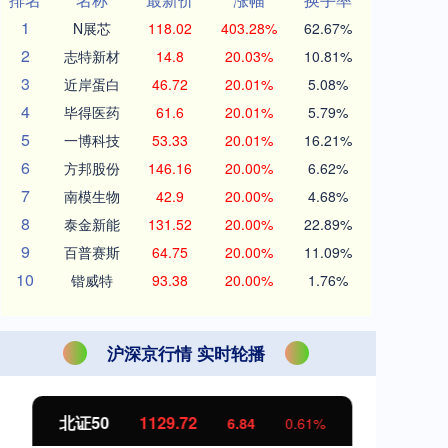
1
N展芯
118.02
403.28%
62.67%
2
志特新材
14.8
20.03%
10.81%
3
近岸蛋白
46.72
20.01%
5.08%
4
毕得医药
61.6
20.01%
5.79%
5
一博科技
53.33
20.01%
16.21%
6
方邦股份
146.16
20.00%
6.62%
7
南模生物
42.9
20.00%
4.68%
8
泰金新能
131.52
20.00%
22.89%
9
百普赛斯
64.75
20.00%
11.09%
10
锴威特
93.38
20.00%
1.76%
沪深京行情 实时轮播
北证50
1129.72
创
6.84
0.61%