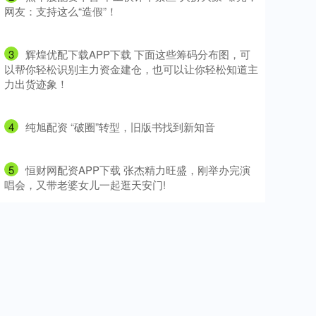
网友：支持这么“造假”！
3
​辉煌优配下载APP下载 下面这些筹码分布图，可
以帮你轻松识别主力资金建仓，也可以让你轻松知道主
力出货迹象！
4
​纯旭配资 “破圈”转型，旧版书找到新知音
5
​恒财网配资APP下载 张杰精力旺盛，刚举办完演
唱会，又带老婆女儿一起逛天安门!