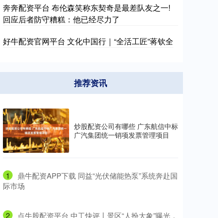
奔奔配资平台 布伦森笑称东契奇是最差队友之一!
回应后者防守糟糕：他已经尽力了
好牛配资官网平台 文化中国行｜“全活工匠”蒋钦全
推荐资讯
炒股配资公司有哪些 广东航信中标
广汽集团统一销项发票管理项目
1
​鼎牛配资APP下载 同益“光伏储能热泵”系统奔赴国
际市场
2
​点牛股配资平台 中工快评丨景区“人扮大象”曝光，