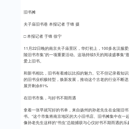
旧书摊
夫子庙旧书巷 本报记者 于锋 摄
□ 本报记者 于锋 徐宁
11月22日晚的南京夫子庙景区，华灯初上，100多名汉服
陵旧书市集”的一项重要活动。这场持续5天的阅读盛事集“
爱上旧书。
和新书相比，旧书有着难以比拟的魅力。它不但记录着知识
的旧书业积极转型，焕新发展，推动这个古老的行业不断迸
展开剩余81%
在旧书市集，与好书不期而遇
拿着一张早就写好的书单，来自扬州的孙老先生在金陵旧书
书。“这个市集将南京地区的大小旧书店、旧书摊集中在一
像孙老先生这样的“书虫”总能捕获与心仪好书不期而遇的乐