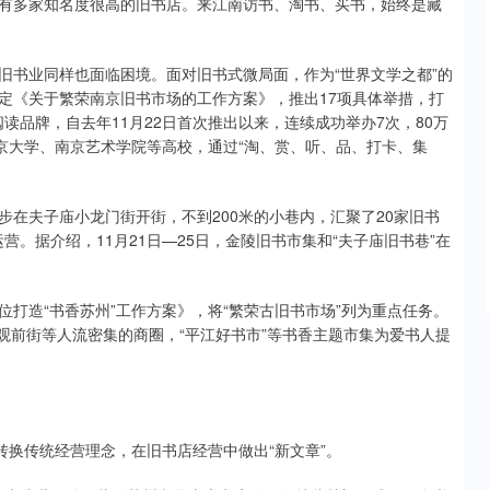
有多家知名度很高的旧书店。来江南访书、淘书、买书，始终是藏
旧书业同样也面临困境。面对旧书式微局面，作为“世界文学之都”的
定《关于繁荣南京旧书市场的工作方案》，推出17项具体举措，打
阅读品牌，自去年11月22日首次推出以来，连续成功举办7次，80万
京大学、南京艺术学院等高校，通过“淘、赏、听、品、打卡、集
同步在夫子庙小龙门街开街，不到200米的小巷内，汇聚了20家旧书
营。据介绍，11月21日—25日，金陵旧书市集和“夫子庙旧书巷”在
。
打造“书香苏州”工作方案》，将“繁荣古旧书市场”列为重点任务。
、观前街等人流密集的商圈，“平江好书市”等书香主题市集为爱书人提
转换传统经营理念，在旧书店经营中做出“新文章”。