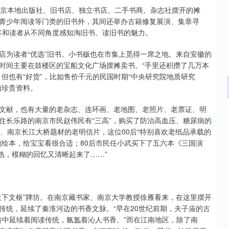
由南京本地出版社、旧书店、独立书店、二手书商、杂志社摆开的摊
青少年阅读等门类的旧书外，其间还举办古籍修复展演、集章寻
游客和读者从不同角度感知淘旧书、读旧书的魅力。
店为读者“优选”旧书。小书贩也在市集上觅得一席之地。来自安徽的
时间主要在鼓楼区的宝船文化广场摆摊卖书。“手里还积攒了几万本
但也有“好货”，比如售价千元的民国时期“中央研究院地质研究
的珍贵资料。
文献，也有大量的老杂志、连环画、老地图、老照片、老票证、明
住长乐路的南京市民赵伟民有“三高”，购买了防治高血压、糖尿病的
、南京长江大桥题材的老明信片，这位00后“特别喜欢老纸品承载的
的绘本，给宝宝看很合适；80后市民任小武买下了五六本《三国演
眼熟，模糊的回忆又清晰起来了……”
天下文枢”牌坊。在南京藏书家、南京大学教授徐雁看来，在这里摆开
传统，延续了秦淮河边的书香文脉。“早在20世纪前期，夫子庙的古
转中延续着阅读传统，氤氲着沁人书香。”而在江南地区，除了南