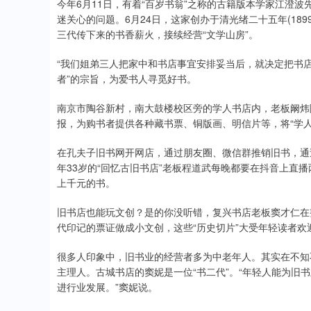
今年6月11日，有着“百岁书翁”之称的古籍版本学家江澄
迷关心的问题。6月24日，这家创办于清光绪二十五年(18
三代传下来的书香薪火，接续经营“文学山房”。
“我们姐弟三人把家中和书店事宜安排妥当后，就决定把书店
者”的宗旨，为爱书人寻觅好书。
南京市陶谷新村，南大鼓楼校区旁的学人书店内，老板阚炜
报，为购书者提供各种藏书票、铜版画、明信片等，将“学人
在孔夫子旧书网开网店，通过朋友圈、微信群推销旧书，通
年33岁的“回忆古旧书店”老板程道武每晚都要在抖音上直
上千元的书。
旧书店也能玩文创？是的你没听错，复兴书店老板窦才仁在
代印记的票证做成小文创，这些“历史切片”大受年轻读者欢
很多人印象中，旧书业的经营者多为中老年人。其实在不知
主理人。古城书店的窦妮是一位“书二代”。“年轻人能为旧
进行业发展。”窦妮说。