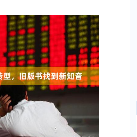
沪深300
4689.96
.31%
38.65
0.83%