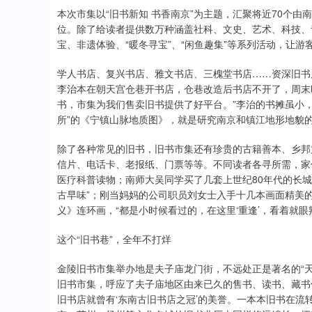
本次市集以“旧书新知 书香南京”为主题，汇聚将近70个
位。除了给读者提供数万种涵盖社科、文史、艺术、科技、
宝、非遗体验、“暖冬寻宝”、“闲鱼趣集”等系列活动，让
学人书店、复兴书店、雅文书店、三槐堂书店……资深旧书
李治本在朝天宫仓巷开书店，仓巷改造后书店不开了，周末
书，市集为我们售卖旧书提供了好平台。”李治的书摊虽小，
所”的《宁镇山脉地质图》，就是研究南京和镇江地形地貌
除了各种常见的旧书，旧书市集还有珍贵的古籍善本、乡邦
信片、电话卡、老报纸、门票等等。不同读者各寻所需，家
医疗科普读物；南师大吴同学买了几套上世纪80年代的长城
古早味”；刚当妈妈的公司职员刘女士入手十几本画面精美
义》连环画，“都是小时候看过的，在这里‘重逢’，看着就
这个“旧书巷”，全年不打烊
金陵旧书市集举办地是夫子庙龙门街，不远处正是著名的“
旧书市集，呼应了夫子庙地区由来已久的售书、读书、藏书
旧书店就曾有‘东南古旧书店之冠’的美誉。一本本旧书在流