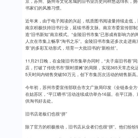
京，苏州、扬州等文化名城的旧书业历史同样悠远绵长，拥
书家们的风雅习惯。
近年来，由于电子阅读的兴起，纸质图书阅读量持续走低，
南京积极扶持旧书行业，延续书香文脉。南京市委宣传部制
造“旧书新知”南京模式。“金陵旧书市集”已形成有影响力的
人次在市集上畅享“淘书之乐”。金陵旧书市集还多次走进南
章”的多彩互动形式，培育一大批旧书的“新粉丝”。
11月21日晚，在金陵旧书市集举办同时，“夫子庙旧书巷”
店，打破了传统书市“限时摆摊”的局限，实现365天常态化运
5天时间内销售突破50万元，创下市集历次活动的销售新高
今年初，苏州市委宣传部联合市文广旅局印发《全链条全方位
在姑苏区，“平江晒书”活动连续成功举办16届。在平江路
供淘书好去处。
旧书店老板们也很“拼”
除了官方的积极推动，旧书店从业者们也很“拼”。他们纷纷