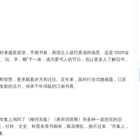
爱好者盛装巡游，手握书卷，再现古人提灯夜读的场景。这是“2025金
逛、玩、学、晒”于一体，成为爱书人的节日，也让更多人了解旧书，
和智慧，更承载着岁月和过往。近年来，面对行业式微难题，江苏
发新的活力，传承千年绵延的江南书香。
市集上淘到了《柳河东集》《唐宋词简释》等多种一直想买的旧
起，社科、文史、科普各类书都有，眼花缭乱，挑不过来。”市集上，
趣。