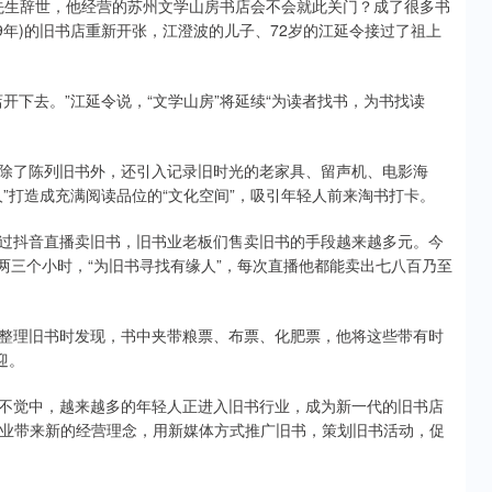
波先生辞世，他经营的苏州文学山房书店会不会就此关门？成了很多书
99年)的旧书店重新开张，江澄波的儿子、72岁的江延令接过了祖上
开下去。”江延令说，“文学山房”将延续“为读者找书，为书找读
除了陈列旧书外，还引入记录旧时光的老家具、留声机、电影海
”打造成充满阅读品位的“文化空间”，吸引年轻人前来淘书打卡。
过抖音直播卖旧书，旧书业老板们售卖旧书的手段越来越多元。今
播两三个小时，“为旧书寻找有缘人”，每次直播他都能卖出七八百乃至
整理旧书时发现，书中夹带粮票、布票、化肥票，他将这些带有时
迎。
不觉中，越来越多的年轻人正进入旧书行业，成为新一代的旧书店
书业带来新的经营理念，用新媒体方式推广旧书，策划旧书活动，促