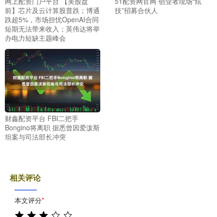
网上配资门户平台 【美股盘
51配资网官网 创业者现场“炫
前】芯片及云计算股普跌；博通
技”招募合伙人
跌超5%，市场担忧OpenAI合同
短期无法带来收入；英伟达将举
办电力短缺主题峰会
财鑫配资平台 FBI二把手
Bongino将离职 据悉曾因爱泼斯
坦案与司法部长冲突
相关评论
本文评分
*