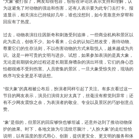
“大象”被打假了，网友却很包容，纷纷在评论区表示支持和理解，认
为这避免了对动物的强迫和伤害，还有人表示要为此专门去打卡。报
道显示，相关演出已持续好几年，谁也没想到，如今竟靠意外穿帮和
回应有了热度。
过去，动物表演往往因新奇和刺激受到追捧，一些商业机构和景区以
此为卖点，创收不少。如今看来，公众的认知已然改变，善待动物、
尊重它们的生存法则，不以伤害动物的方式来取悦人，越来越成为共
识。这是一种可贵的文明与进步。试想，如果参加表演的是真大象，
无论是前期驯化的过程还是长期置身嘈杂的演出环境，它们的身心恐
怕都很难不受到伤害。人员密集的景区，一旦大象受惊失控，现场的
秩序与安全更是不堪设想。
“假大象”的真相被公布后，扮演者同样引起了关注。有多次看过这一
节目的网友表示，演员们演得太好太真了，丝毫没有察觉到异常；还
有不少网友震惊之余，为表演者的敬业、专业以及景区的巧妙创意点
赞。
“象”是假的，但景区的回应够快也够坦诚，还意外达到了推动动物保
护的效果。时下，各地文旅为引流绞尽脑汁，“人扮大象”的走红恰恰
说明，以有温度的形式用心、创新，提供更安全、更文明的服务和体