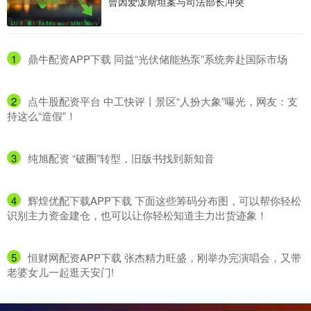
曾因爱泼斯坦案与司法部长冲突
1
​鼎牛配资APP下载 同益“光伏储能热泵”系统奔赴国际市场
2
​点牛股配资平台 中工快评丨景区“人扮大象”曝光，网友：支
持这么“造假”！
3
​纯旭配资 “破圈”转型，旧版书找到新知音
4
​辉煌优配下载APP下载 下面这些筹码分布图，可以帮你轻松
识别主力资金建仓，也可以让你轻松知道主力出货迹象！
5
​恒财网配资APP下载 张杰精力旺盛，刚举办完演唱会，又带
老婆女儿一起逛天安门!