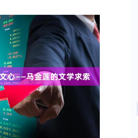
深证成指
14332.65
沪深3
222.53
1.58%