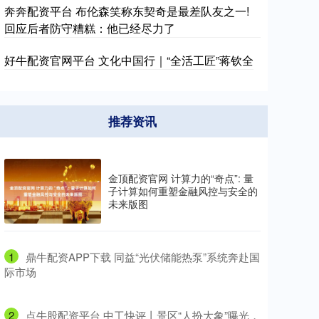
奔奔配资平台 布伦森笑称东契奇是最差队友之一!
回应后者防守糟糕：他已经尽力了
好牛配资官网平台 文化中国行｜“全活工匠”蒋钦全
推荐资讯
金顶配资官网 计算力的“奇点”: 量
子计算如何重塑金融风控与安全的
未来版图
1
​鼎牛配资APP下载 同益“光伏储能热泵”系统奔赴国
际市场
2
​点牛股配资平台 中工快评丨景区“人扮大象”曝光，