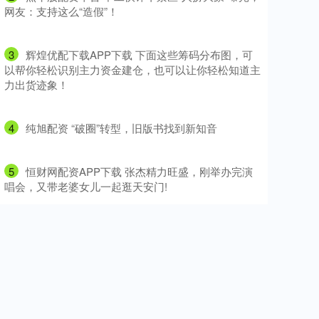
网友：支持这么“造假”！
3
​辉煌优配下载APP下载 下面这些筹码分布图，可
以帮你轻松识别主力资金建仓，也可以让你轻松知道主
力出货迹象！
4
​纯旭配资 “破圈”转型，旧版书找到新知音
5
​恒财网配资APP下载 张杰精力旺盛，刚举办完演
唱会，又带老婆女儿一起逛天安门!