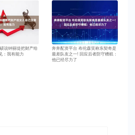
伦硕说钟丽缇把财产给
奔奔配资平台 布伦森笑称东契奇是
见：我有能力
最差队友之一! 回应后者防守糟糕：
他已经尽力了