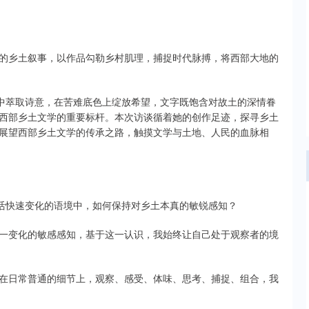
的乡土叙事，以作品勾勒乡村肌理，捕捉时代脉搏，将西部大地的
生中萃取诗意，在苦难底色上绽放希望，文字既饱含对故土的深情眷
西部乡土文学的重要标杆。本次访谈循着她的创作足迹，探寻乡土
展望西部乡土文学的传承之路，触摸文学与土地、人民的血脉相
生活快速变化的语境中，如何保持对乡土本真的敏锐感知？
一变化的敏感感知，基于这一认识，我始终让自己处于观察者的境
在日常普通的细节上，观察、感受、体味、思考、捕捉、组合，我