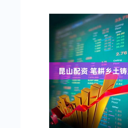
上证指数
3922.92
%
22.56
0.58%